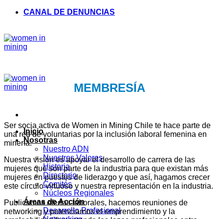
Saltar
CANAL DE DENUNCIAS
al
contenido
MEMBRESÍA
Ser socia activa de Women in Mining Chile te hace parte de
Inicio
una red de voluntarias por la inclusión laboral femenina en
Nosotras
minería.
Nuestro ADN
Nuestros Valores
Nuestra visión es apoyar el desarrollo de carrera de las
Historia
mujeres que son parte de la industria para que existan más
Directorio
mujeres en puestos de liderazgo y que así, hagamos crecer
Comités
este círculo virtuoso y nuestra representación en la industria.
Núcleos Regionales
Áreas de Acción
Publicamos ofertas laborales, hacemos reuniones de
Desarrollo Profesional
networking y potenciamos el emprendimiento y la