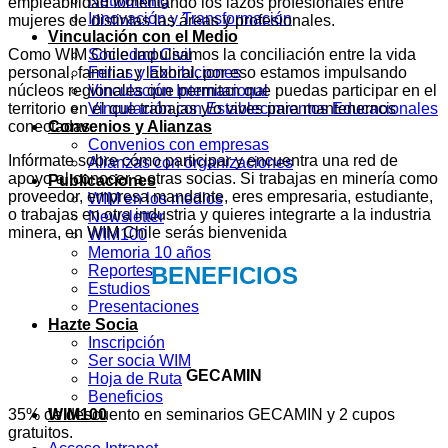
Networking
empleabilidad fomentando los lazos profesionales entre
Innovación y Transformación
mujeres de distintas las áreas y profesionales.
Vinculación con el Medio
Como WIM Chile impulsamos la conciliación entre la vida
Sociedad Civil
personal, familiar y laboral, por eso estamos impulsando
Ferias y Exhibiciones
núcleos regionales que permitan que puedas participar en el
Vinculación Internacional
territorio en el que trabajas y/o vives para mantenernos
Vinculación con Establecimientos Educacionales
conectadas.
Convenios y Alianzas
Convenios con empresas
Infórmate sobre cómo participar y encuentra una red de
Alianzas con organizaciones
apoyo al conocer a otras socias. Si trabajas en minería como
Publicaciones
proveedor, empresa mandante, eres empresaria, estudiante,
WIM en los medios
o trabajas en otra industria y quieres integrarte a la industria
Newsletter
minera, en WIM Chile serás bienvenida
WIM100
Memoria 10 años
BENEFICIOS
Reportes
Estudios
Presentaciones
Hazte Socia
Inscripción
Ser socia WIM
GECAMIN
Hoja de Ruta
Beneficios
WIM100
35% de descuento en seminarios GECAMIN y 2 cupos
gratuitos.